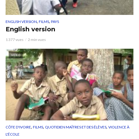
,
,
ENGLISH VERSION
FILMS
PAYS
English version
1 377 vues
2 min vues
VIDÉO
,
,
,
CÔTE D'IVOIRE
FILMS
QUOTIDIEN MAÎTRES ET DES ÉLÈVES
VIOLENCE À
L'ÉCOLE