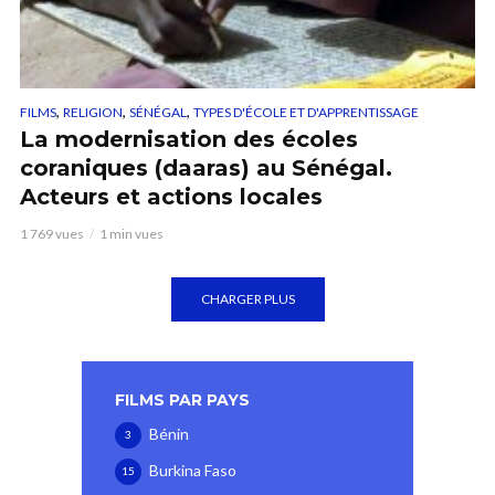
,
,
,
FILMS
RELIGION
SÉNÉGAL
TYPES D'ÉCOLE ET D'APPRENTISSAGE
La modernisation des écoles
coraniques (daaras) au Sénégal.
Acteurs et actions locales
1 769 vues
1 min vues
CHARGER PLUS
FILMS PAR PAYS
Bénin
3
Burkina Faso
15