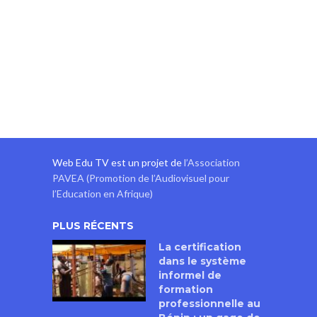
Web Edu TV est un projet de
l’Association
PAVEA (Promotion de l’Audiovisuel pour
l’Education en Afrique)
PLUS RÉCENTS
La certification
dans le système
informel de
formation
professionnelle au