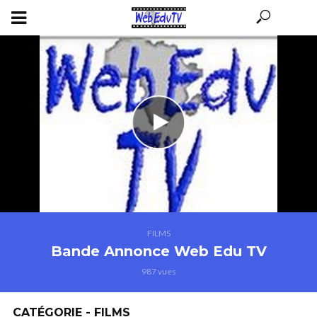
FILMS
Bande Annonce Web Edu TV
987 vues
CATÉGORIE - FILMS