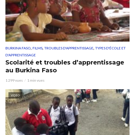
,
,
,
BURKINA FASO
FILMS
TROUBLES D'APPRENTISSAGE
TYPES D'ÉCOLE ET
D'APPRENTISSAGE
Scolarité et troubles d’apprentissage
au Burkina Faso
1 299 vues
1 min vues
VIDÉO