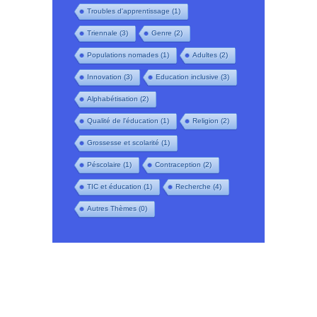
Troubles d'apprentissage
(1)
Triennale
(3)
Genre
(2)
Populations nomades
(1)
Adultes
(2)
Innovation
(3)
Education inclusive
(3)
Alphabétisation
(2)
Qualité de l'éducation
(1)
Religion
(2)
Grossesse et scolarité
(1)
Péscolaire
(1)
Contraception
(2)
TIC et éducation
(1)
Recherche
(4)
Autres Thèmes
(0)