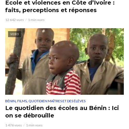
Ecole et violences en Côte d’Ivoire :
faits, perceptions et réponses
12 642 vues
1 min vues
VIDÉO
,
,
BÉNIN
FILMS
QUOTIDIEN MAÎTRES ET DES ÉLÈVES
Le quotidien des écoles au Bénin : Ici
on se débrouille
1 476 vues
1 min vues