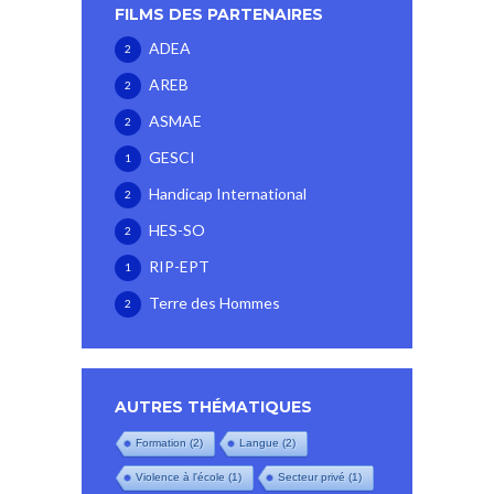
FILMS DES PARTENAIRES
ADEA
2
AREB
2
ASMAE
2
GESCI
1
Handicap International
2
HES-SO
2
RIP-EPT
1
Terre des Hommes
2
AUTRES THÉMATIQUES
Formation
(2)
Langue
(2)
Violence à l'école
(1)
Secteur privé
(1)