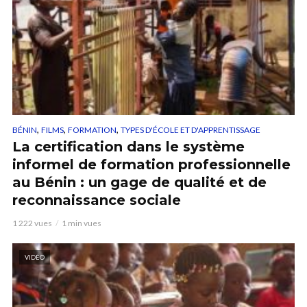
,
,
,
BÉNIN
FILMS
FORMATION
TYPES D'ÉCOLE ET D'APPRENTISSAGE
La certification dans le système
informel de formation professionnelle
au Bénin : un gage de qualité et de
reconnaissance sociale
1 222 vues
1 min vues
VIDÉO