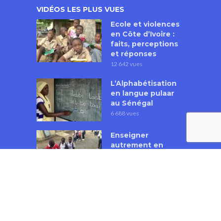
VIDÉOS LES PLUS VUES
Ecole et violences
en Côte d’Ivoire :
faits, perceptions
et réponses
12 642 vues
L’Alphabétisation
en langue pulaar
au Sénégal
6 688 vues
Enseigner
autrement en
Afrique. La
formation à la
pédagogie active
et participative en
République
Démocratique du
Congo