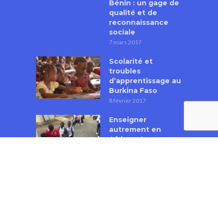
Bénin : un gage de
qualité et de
reconnaissance
sociale
7 mars 2017
Scolarité et
troubles
d’apprentissage au
Burkina Faso
8 février 2017
Enseigner
autrement en
Afrique. La
formation à la
pédagogie active
et participative en
République
Démocratique du
Congo
18 janvier 2017