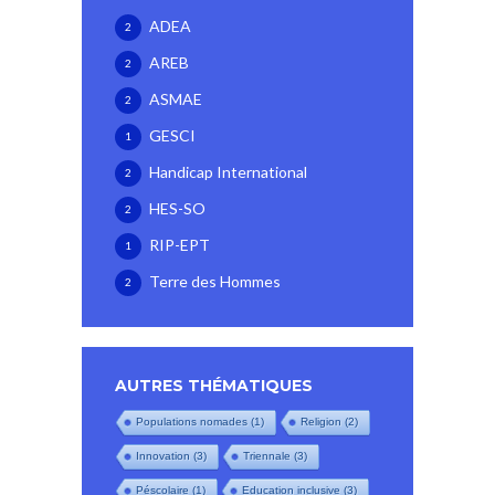
ADEA
2
AREB
2
ASMAE
2
GESCI
1
Handicap International
2
HES-SO
2
RIP-EPT
1
Terre des Hommes
2
AUTRES THÉMATIQUES
Populations nomades
(1)
Religion
(2)
Innovation
(3)
Triennale
(3)
Péscolaire
(1)
Education inclusive
(3)