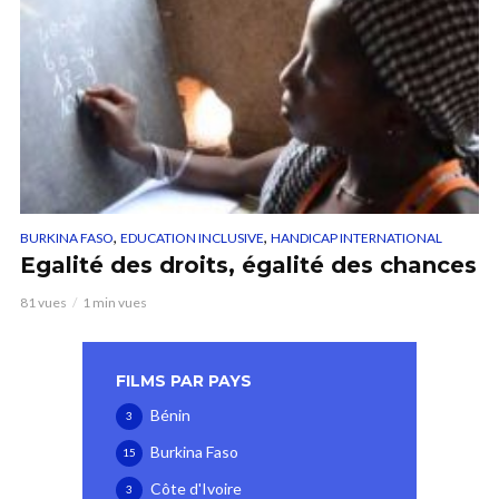
,
,
BURKINA FASO
EDUCATION INCLUSIVE
HANDICAP INTERNATIONAL
Egalité des droits, égalité des chances
81 vues
1 min vues
FILMS PAR PAYS
Bénin
3
Burkina Faso
15
Côte d'Ivoire
3