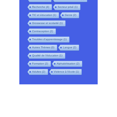
Recherche
(4)
Secteur privé
(1)
TIC et éducation
(1)
Genre
(2)
Grossesse et scolarité
(1)
Contraception
(2)
Troubles d'apprentissage
(1)
Autres Thèmes
(0)
Langue
(2)
Qualité de l'éducation
(1)
Formation
(2)
Alphabétisation
(2)
Adultes
(2)
Violence à l'école
(1)