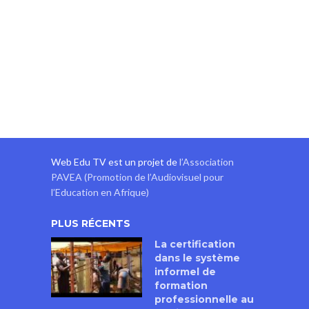
Web Edu TV est un projet de
l’Association
PAVEA (Promotion de l’Audiovisuel pour
l’Education en Afrique)
PLUS RÉCENTS
La certification
dans le système
informel de
formation
professionnelle au