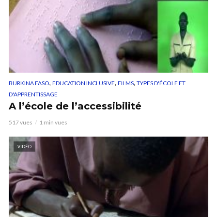
,
,
,
BURKINA FASO
EDUCATION INCLUSIVE
FILMS
TYPES D'ÉCOLE ET
D'APPRENTISSAGE
A l’école de l’accessibilité
517 vues
1 min vues
VIDÉO