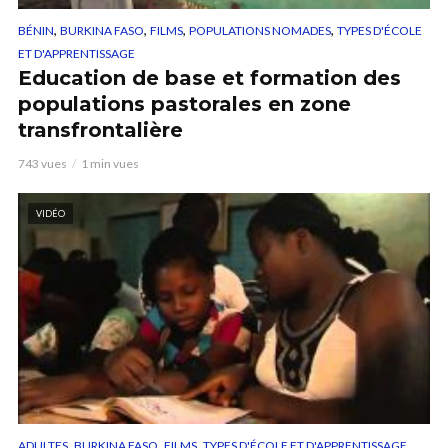
,
,
,
,
BÉNIN
BURKINA FASO
FILMS
POPULATIONS NOMADES
TYPES D'ÉCOLE
ET D'APPRENTISSAGE
Education de base et formation des
populations pastorales en zone
transfrontalière
743 vues
1 min vues
VIDÉO
,
,
,
ADULTES
BURKINA FASO
FILMS
TYPES D'ÉCOLE ET D'APPRENTISSAGE