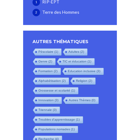
RIP-EPT
1
Terre des Hommes
2
AUTRES THÉMATIQUES
Péscolaire
(1)
Adultes
(2)
Genre
(2)
TIC et éducation
(1)
Formation
(2)
Education inclusive
(3)
Alphabétisation
(2)
Religion
(2)
Grossesse et scolarité
(1)
Innovation
(3)
Autres Thèmes
(0)
Triennale
(3)
Troubles d'apprentissage
(1)
Populations nomades
(1)
Recherche
(4)