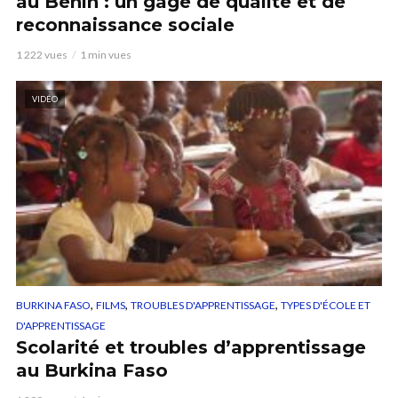
au Bénin : un gage de qualité et de
reconnaissance sociale
1 222 vues
1 min vues
VIDÉO
,
,
,
BURKINA FASO
FILMS
TROUBLES D'APPRENTISSAGE
TYPES D'ÉCOLE ET
D'APPRENTISSAGE
Scolarité et troubles d’apprentissage
au Burkina Faso