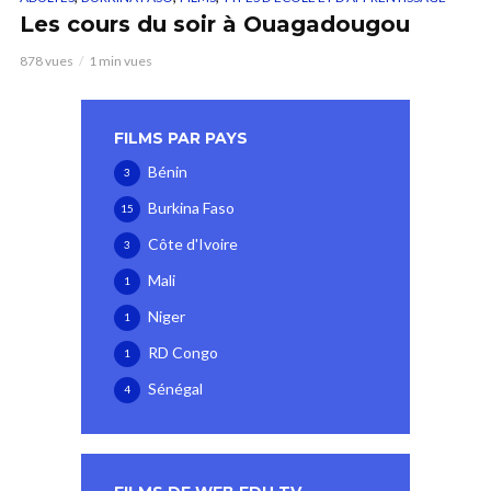
Les cours du soir à Ouagadougou
878 vues
1 min vues
FILMS PAR PAYS
Bénin
3
Burkina Faso
15
Côte d'Ivoire
3
Mali
1
Niger
1
RD Congo
1
Sénégal
4