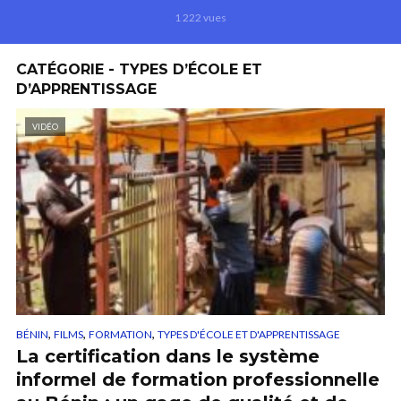
1 222 vues
CATÉGORIE - TYPES D’ÉCOLE ET
D’APPRENTISSAGE
VIDÉO
,
,
,
BÉNIN
FILMS
FORMATION
TYPES D'ÉCOLE ET D'APPRENTISSAGE
La certification dans le système
informel de formation professionnelle