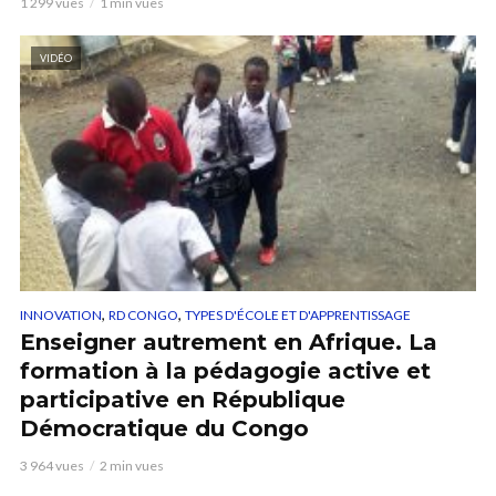
1 299 vues
1 min vues
VIDÉO
,
,
INNOVATION
RD CONGO
TYPES D'ÉCOLE ET D'APPRENTISSAGE
Enseigner autrement en Afrique. La
formation à la pédagogie active et
participative en République
Démocratique du Congo
3 964 vues
2 min vues