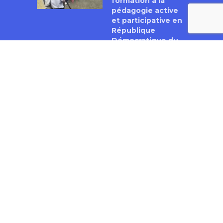
formation à la
pédagogie active
et participative en
République
Démocratique du
Congo
18 janvier 2017
VIDÉOS LES PLUS VUES
Ecole et violences
en Côte d’Ivoire :
faits, perceptions
et réponses
12 642 vues
L’Alphabétisation
en langue pulaar
au Sénégal
6 687 vues
Enseigner
autrement en