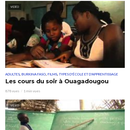
VIDÉO
,
,
,
ADULTES
BURKINA FASO
FILMS
TYPES D'ÉCOLE ET D'APPRENTISSAGE
Les cours du soir à Ouagadougou
878 vues
1 min vues
VIDÉO