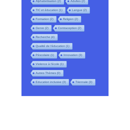
Alphabétisation
(2)
Adultes
(2)
TIC et éducation
(1)
Langue
(2)
Formation
(2)
Religion
(2)
Genre
(2)
Contraception
(2)
Recherche
(4)
Qualité de l'éducation
(1)
Péscolaire
(1)
Innovation
(3)
Violence à l'école
(1)
Autres Thèmes
(0)
Education inclusive
(3)
Triennale
(3)