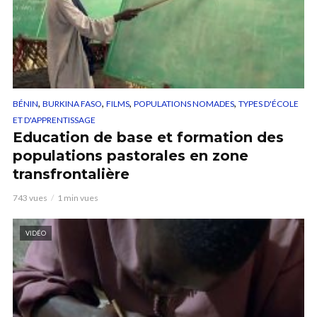
,
,
,
,
BÉNIN
BURKINA FASO
FILMS
POPULATIONS NOMADES
TYPES D'ÉCOLE
ET D'APPRENTISSAGE
Education de base et formation des
populations pastorales en zone
transfrontalière
743 vues
1 min vues
VIDÉO