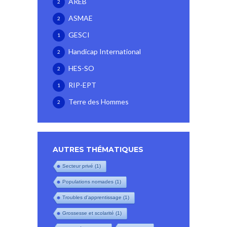
AREB
2
ASMAE
2
GESCI
1
Handicap International
2
HES-SO
2
RIP-EPT
1
Terre des Hommes
2
AUTRES THÉMATIQUES
Secteur privé
(1)
Populations nomades
(1)
Troubles d'apprentissage
(1)
Grossesse et scolarité
(1)