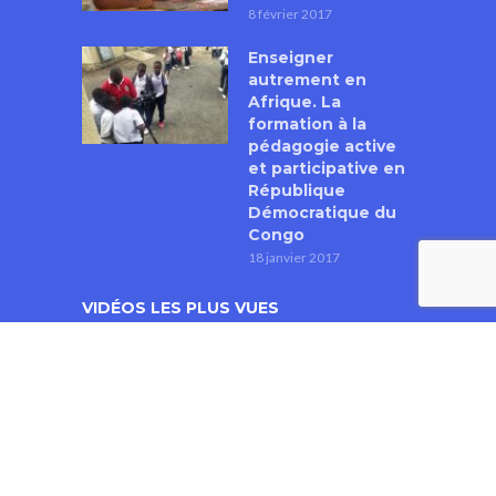
8 février 2017
Enseigner
autrement en
Afrique. La
formation à la
pédagogie active
et participative en
République
Démocratique du
Congo
18 janvier 2017
VIDÉOS LES PLUS VUES
Ecole et violences
en Côte d’Ivoire :
faits, perceptions
et réponses
12 642 vues
L’Alphabétisation