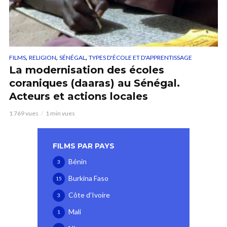
,
,
,
FILMS
RELIGION
SÉNÉGAL
TYPES D'ÉCOLE ET D'APPRENTISSAGE
La modernisation des écoles
coraniques (daaras) au Sénégal.
Acteurs et actions locales
1 769 vues
1 min vues
FILMS PAR PAYS
Bénin
3
Burkina Faso
15
Côte d'Ivoire
3
Mali
1