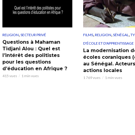
,
,
,
,
RELIGION
SECTEUR PRIVÉ
FILMS
RELIGION
SÉNÉGAL
TY
Questions à Mahaman
D'ÉCOLE ET D'APPRENTISSAGE
Tidjani Alou : Quel est
La modernisation d
l’intérêt des politistes
écoles coraniques (
pour les questions
au Sénégal. Acteurs
d’éducation en Afrique ?
actions locales
415 vues
1 min vues
1 769 vues
1 min vues