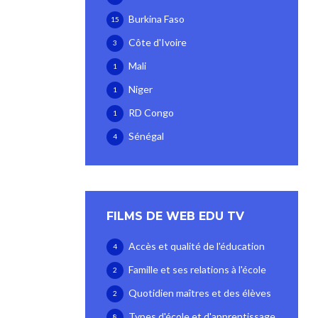
Burkina Faso
15
Côte d'Ivoire
3
Mali
1
Niger
1
RD Congo
1
Sénégal
4
FILMS DE WEB EDU TV
Accès et qualité de l'éducation
4
Famille et ses relations à l'école
2
Quotidien maîtres et des élèves
2
Types d'école et d'apprentissage
8