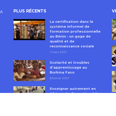
PLUS RÉCENTS
V
EA
La certification dans le
système informel de
formation professionnelle
au Bénin : un gage de
qualité et de
reconnaissance sociale
7 mars 2017
Scolarité et troubles
d’apprentissage au
Burkina Faso
8 février 2017
Enseigner autrement en
Afrique. La formation à la
pédagogie active et
participative en
République Démocratique
du Congo