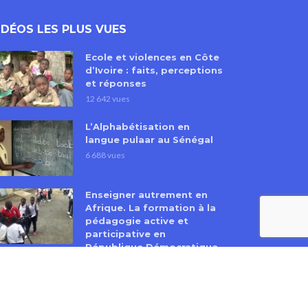
IDÉOS LES PLUS VUES
Ecole et violences en Côte
d’Ivoire : faits, perceptions
et réponses
12 642 vues
L’Alphabétisation en
langue pulaar au Sénégal
6 688 vues
Enseigner autrement en
Afrique. La formation à la
pédagogie active et
participative en
République Démocratique
du Congo
3 964 vues