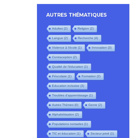
AUTRES THÉMATIQUES
Adultes
(2)
Religion
(2)
Langue
(2)
Recherche
(4)
Violence à l'école
(1)
Innovation
(3)
Contraception
(2)
Qualité de l'éducation
(1)
Péscolaire
(1)
Formation
(2)
Education inclusive
(3)
Troubles d'apprentissage
(1)
Autres Thèmes
(0)
Genre
(2)
Alphabétisation
(2)
Populations nomades
(1)
TIC et éducation
(1)
Secteur privé
(1)