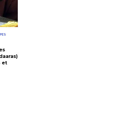
PES
es
daaras)
 et