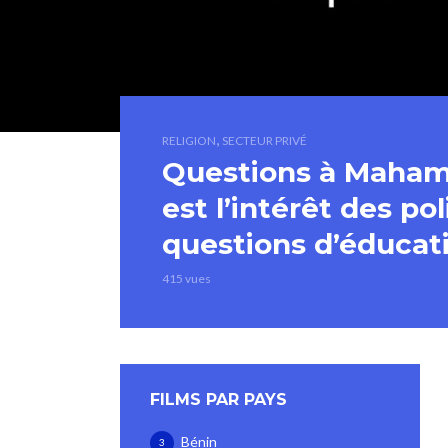
,
RELIGION
SECTEUR PRIVÉ
Questions à Mahama
est l’intérêt des pol
questions d’éducat
415 vues
FILMS PAR PAYS
Bénin
3