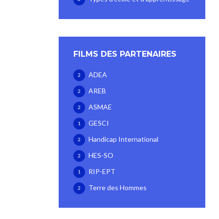
FILMS DES PARTENAIRES
ADEA
2
AREB
2
ASMAE
2
GESCI
1
Handicap International
2
HES-SO
2
RIP-EPT
1
Terre des Hommes
2