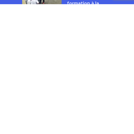
formation à la
pédagogie active
et participative en
République
Démocratique du
Congo
18 janvier 2017
VIDÉOS LES PLUS VUES
Ecole et violences
en Côte d’Ivoire :
faits, perceptions
et réponses
12 642 vues
L’Alphabétisation
en langue pulaar
au Sénégal
6 687 vues
Enseigner