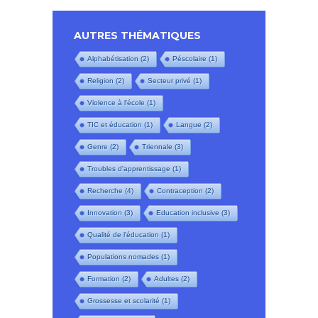
AUTRES THÉMATIQUES
Alphabétisation
(2)
Péscolaire
(1)
Religion
(2)
Secteur privé
(1)
Violence à l'école
(1)
TIC et éducation
(1)
Langue
(2)
Genre
(2)
Triennale
(3)
Troubles d'apprentissage
(1)
Recherche
(4)
Contraception
(2)
Innovation
(3)
Education inclusive
(3)
Qualité de l'éducation
(1)
Populations nomades
(1)
Formation
(2)
Adultes
(2)
Grossesse et scolarité
(1)