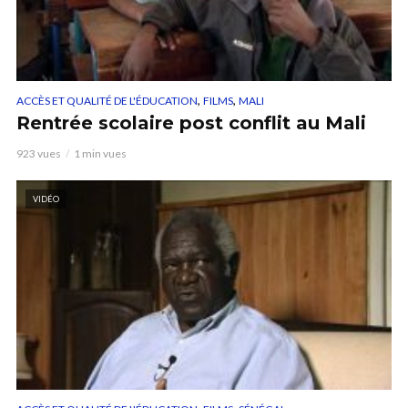
,
,
ACCÈS ET QUALITÉ DE L'ÉDUCATION
FILMS
MALI
Rentrée scolaire post conflit au Mali
923 vues
1 min vues
VIDÉO