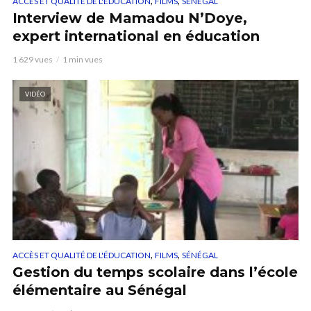
,
,
ACCÈS ET QUALITÉ DE L'ÉDUCATION
FILMS
SÉNÉGAL
Interview de Mamadou N’Doye,
expert international en éducation
1 629 vues
1 min vues
VIDÉO
,
,
ACCÈS ET QUALITÉ DE L'ÉDUCATION
FILMS
SÉNÉGAL
Gestion du temps scolaire dans l’école
élémentaire au Sénégal