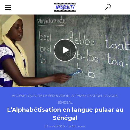
,
,
,
ACCÈS ET QUALITÉ DE L'ÉDUCATION
ALPHABÉTISATION
LANGUE
SÉNÉGAL
L’Alphabétisation en langue pulaar au
Sénégal
31 août 2016
6 683 vues