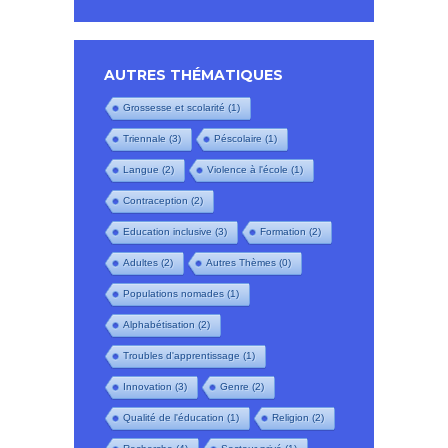
AUTRES THÉMATIQUES
Grossesse et scolarité
(1)
Triennale
(3)
Péscolaire
(1)
Langue
(2)
Violence à l'école
(1)
Contraception
(2)
Education inclusive
(3)
Formation
(2)
Adultes
(2)
Autres Thèmes
(0)
Populations nomades
(1)
Alphabétisation
(2)
Troubles d'apprentissage
(1)
Innovation
(3)
Genre
(2)
Qualité de l'éducation
(1)
Religion
(2)