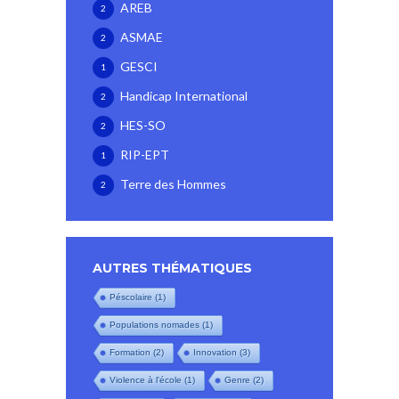
AREB
2
ASMAE
2
GESCI
1
Handicap International
2
HES-SO
2
RIP-EPT
1
Terre des Hommes
2
AUTRES THÉMATIQUES
Péscolaire
(1)
Populations nomades
(1)
Formation
(2)
Innovation
(3)
Violence à l'école
(1)
Genre
(2)