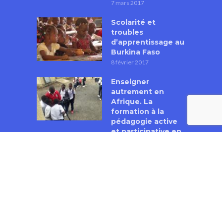
7 mars 2017
Scolarité et
troubles
d’apprentissage au
Burkina Faso
8 février 2017
Enseigner
autrement en
Afrique. La
formation à la
pédagogie active
et participative en
République
Démocratique du
Congo
18 janvier 2017
VIDÉOS LES PLUS VUES
Ecole et violences
en Côte d’Ivoire :