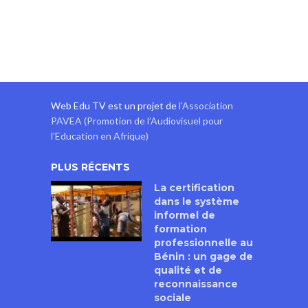
Web Edu TV est un projet de
l’Association
PAVEA (Promotion de l’Audiovisuel pour
l’Education en Afrique)
PLUS RÉCENTS
La certification
dans le système
informel de
formation
professionnelle au
Bénin : un gage de
qualité et de
reconnaissance
sociale