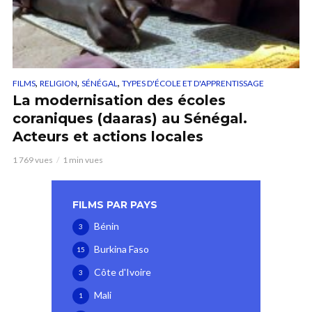
,
,
,
FILMS
RELIGION
SÉNÉGAL
TYPES D'ÉCOLE ET D'APPRENTISSAGE
La modernisation des écoles
coraniques (daaras) au Sénégal.
Acteurs et actions locales
1 769 vues
1 min vues
FILMS PAR PAYS
Bénin
3
Burkina Faso
15
Côte d'Ivoire
3
Mali
1