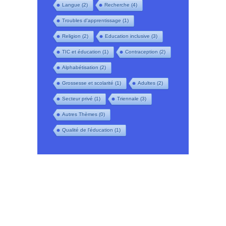
Langue
(2)
Recherche
(4)
Troubles d'apprentissage
(1)
Religion
(2)
Education inclusive
(3)
TIC et éducation
(1)
Contraception
(2)
Alphabétisation
(2)
Grossesse et scolarité
(1)
Adultes
(2)
Secteur privé
(1)
Triennale
(3)
Autres Thèmes
(0)
Qualité de l'éducation
(1)